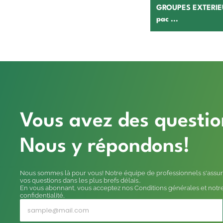
GROUPES EXTERIEU
pac ...
Vous avez des questio
Nous y répondons!
Nous sommes là pour vous! Notre équipe de professionnels s'assur
vos questions dans les plus brefs délais..
En vous abonnant, vous acceptez nos Conditions générales et notre
confidentialité,