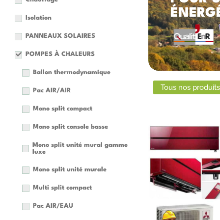
ÉNERGÉ
Isolation
PANNEAUX SOLAIRES
POMPES À CHALEURS
Ballon thermodynamique
Tous nos produits
Pac AIR/AIR
Mono split compact
Mono split console basse
Mono split unité mural gamme
luxe
Mono split unité murale
C
Multi split compact
Pac AIR/EAU