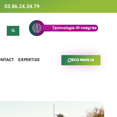
03.86.24.34.79
ONTACT
EXPERTISE
ECO MAN IA