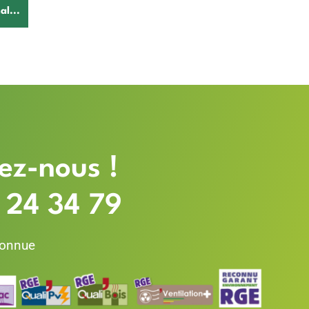
l...
ez-nous !
 24 34 79
connue