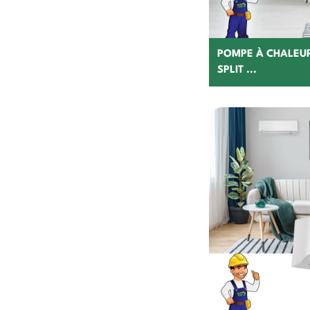
POMPE À CHALEUR
SPLIT ...
C