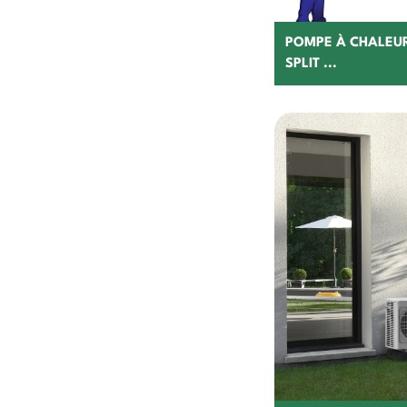
POMPE À CHALEUR
SPLIT ...
C