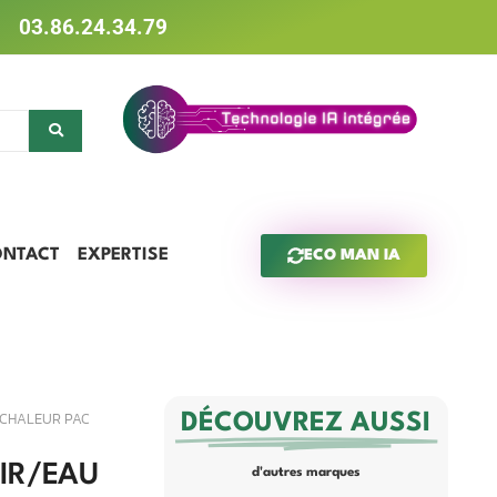
03.86.24.34.79
ONTACT
EXPERTISE
ECO MAN IA
 CHALEUR PAC
DÉCOUVREZ AUSSI
IR/EAU
d'autres marques