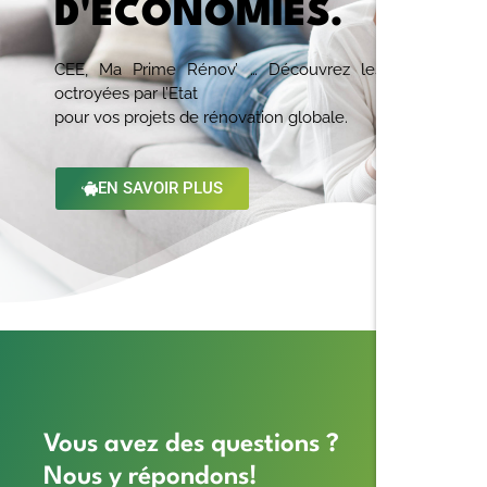
D'ÉCONOMIES.
En savoir plus
CEE, Ma Prime Rénov’ … Découvrez les aides
octroyées par l’Etat
pour vos projets de rénovation globale.
EN SAVOIR PLUS
Produisez
votre
propre
énergie
Passez à
l’indépendance
énergétique en toute
Vous avez des questions ?
simplicité.
Nous y répondons!