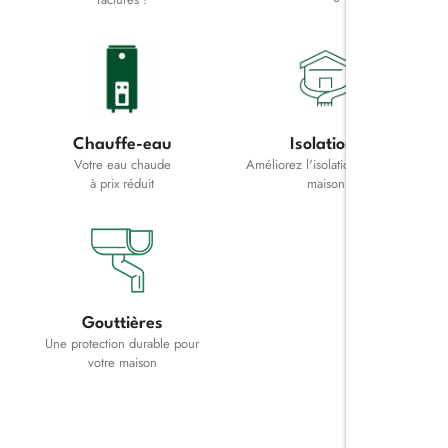
économies
Réduisez vos factures
sans compromis sur
votre confort.
En savoir plus
Chauffe-eau
Isolations
Votre eau chaude
Améliorez l'isolation de votre
à prix réduit
maison
Gouttières
Produisez
Une protection durable pour
votre
votre maison
propre
énergie
Passez à