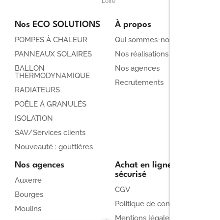
Loire
Nos ECO SOLUTIONS
À propos
POMPES À CHALEUR
Qui sommes-nous ?
PANNEAUX SOLAIRES
Nos réalisations
BALLON
Nos agences
THERMODYNAMIQUE
Recrutements
RADIATEURS
POÊLE À GRANULÉS
ISOLATION
SAV/Services clients
Nouveauté : gouttières
Nos agences
Achat en ligne
sécurisé
Auxerre
CGV
Bourges
Politique de confidentialité
Moulins
Mentions légales