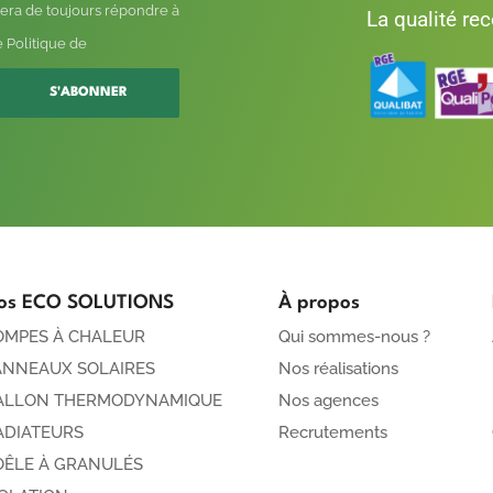
era de toujours répondre à
La qualité re
 Politique de
S'ABONNER
os ECO SOLUTIONS
À propos
OMPES À CHALEUR
Qui sommes-nous ?
ANNEAUX SOLAIRES
Nos réalisations
ALLON THERMODYNAMIQUE
Nos agences
ADIATEURS
Recrutements
OÊLE À GRANULÉS