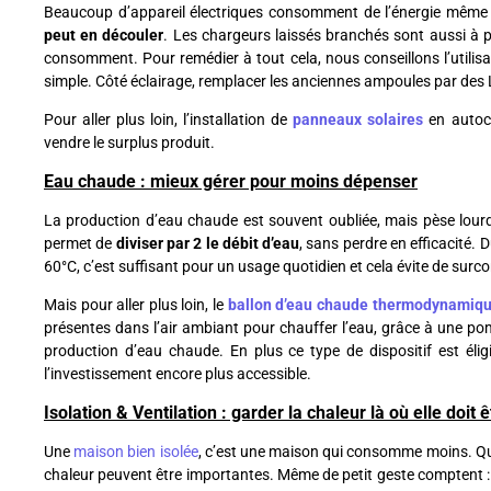
Beaucoup d’appareil électriques consomment de l’énergie même lo
peut en découler
. Les chargeurs laissés branchés sont aussi à p
consomment. Pour remédier à tout cela, nous conseillons l’utilisa
simple. Côté éclairage, remplacer les anciennes ampoules par de
Pour aller plus loin, l’installation de
panneaux solaires
en autoc
vendre le surplus produit.
Eau chaude : mieux gérer pour moins dépenser
La production d’eau chaude est souvent oubliée, mais pèse lour
permet de
diviser par 2 le débit d’eau
, sans perdre en efficacité.
60°C, c’est suffisant pour un usage quotidien et cela évite de surc
Mais pour aller plus loin, le
ballon d’eau chaude thermodynamiq
présentes dans l’air ambiant pour chauffer l’eau, grâce à une po
production d’eau chaude. En plus ce type de dispositif est élig
l’investissement encore plus accessible.
Isolation & Ventilation : garder la chaleur là où elle doit ê
Une
maison bien isolée
, c’est une maison qui consomme moins. Que 
chaleur peuvent être importantes. Même de petit geste comptent : 