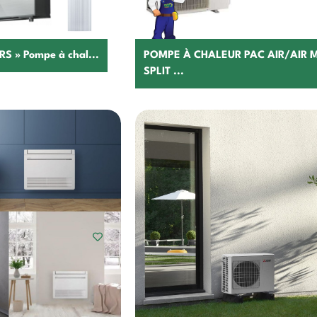
S » Pompe à chal...
POMPE À CHALEUR PAC AIR/AIR
SPLIT ...
hoisir
Choisir