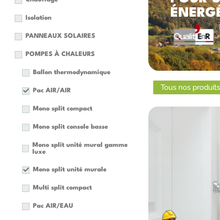
ÉNERGÉ
Isolation
PANNEAUX SOLAIRES
POMPES À CHALEURS
Ballon thermodynamique
Tous nos produits
Pac AIR/AIR
Mono split compact
Mono split console basse
Mono split unité mural gamme
luxe
Mono split unité murale
C
Multi split compact
Pac AIR/EAU