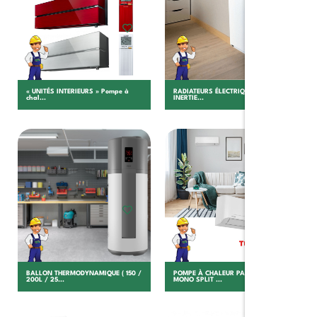
« UNITÉS INTERIEURS » Pompe à
RADIATEURS ÉLECTRIQUE À
chal...
INERTIE...
Choisir
Choisir
BALLON THERMODYNAMIQUE ( 150 /
POMPE À CHALEUR PAC AIR/AIR
200L / 25...
MONO SPLIT ...