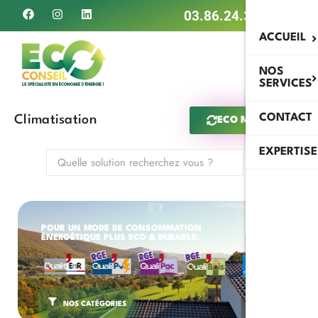
03.86.24.34.79
ACCUEIL
NOS
SERVICES
CONTACT
Climatisation
ECO MAN IA
EXPERTISE
POUR UN MODE DE CONSOMMATION
ÉNERGÉTIQUE PLUS ECO & DURABLE.
NOS CATÉGORIES