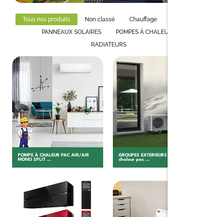
Tous nos produits
Non classé
Chauffage
Isolation
PANNEAUX SOLAIRES
POMPES À CHALEURS
RADIATEURS
Choisir
Choisir
POMPE À CHALEUR PAC AIR/AIR
GROUPES EXTERIEURS Pompe à
MONO SPLIT ...
chaleur pac ...
Choisir
Choisir