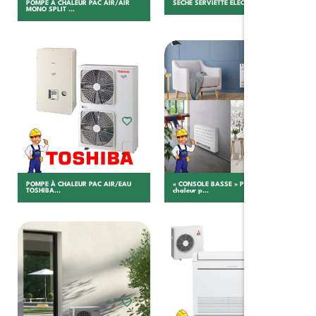
POMPE À CHALEUR PAC AIR/AIR
SÈCHE SERVIETTE ÉLECTRIQUE...
MONO SPLIT ...
Choisir
Choisir
POMPE À CHALEUR PAC AIR/EAU
« CONSOLE BASSE » Pompe à
TOSHIBA...
chaleur p...
Choisir
Choisir