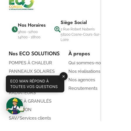
Siège Social
Nos Horaires
2 Rue Robert Naberis
9h00 -12h00
58200 Cosne-Cours-Sur-
14h00 - 18h00
Loire
Nos ECO SOLUTIONS
À propos
POMPES À CHALEUR
Qui sommes-nous ?
PANNEAUX SOLAIRES
Nos réalisations
✕
BALLON
Nos agences
ECO MAN RÉPOND À
✕
THERMODYNAMIQUE
CONSULTEZ ECO MAN !
TOUTES VOS QUESTIONS
Recrutements
RADIATEURS
POÊLE À GRANULÉS
ISOLATION
SAV/Services clients
Nouveauté : gouttières