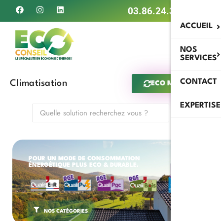
03.86.24.34.79
ACCUEIL
NOS
SERVICES
CONTACT
Climatisation
ECO MAN IA
EXPERTISE
POUR UN MODE DE CONSOMMATION
ÉNERGÉTIQUE PLUS ECO & DURABLE.
NOS CATÉGORIES