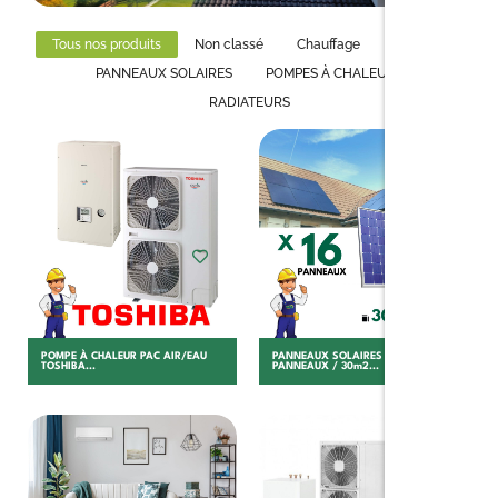
Tous nos produits
Non classé
Chauffage
Isolation
PANNEAUX SOLAIRES
POMPES À CHALEURS
RADIATEURS
Choisir
Choisir
POMPE À CHALEUR PAC AIR/EAU
PANNEAUX SOLAIRES 16
TOSHIBA...
PANNEAUX / 30m2...
Choisir
Choisir