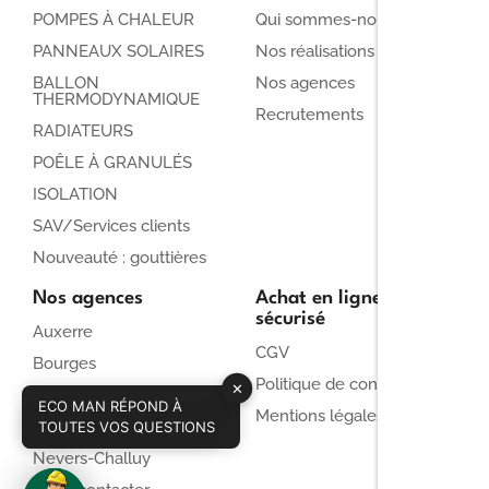
POMPES À CHALEUR
Qui sommes-nous ?
PANNEAUX SOLAIRES
Nos réalisations
BALLON
Nos agences
THERMODYNAMIQUE
Recrutements
RADIATEURS
POÊLE À GRANULÉS
ISOLATION
SAV/Services clients
Nouveauté : gouttières
Nos agences
Achat en ligne
sécurisé
Auxerre
CGV
Bourges
Politique de confidentialité
✕
Moulins
ECO MAN RÉPOND À
✕
Mentions légales
Cosne-Cours-sur-Loire
CONSULTEZ ECO MAN !
TOUTES VOS QUESTIONS
Nevers-Challuy