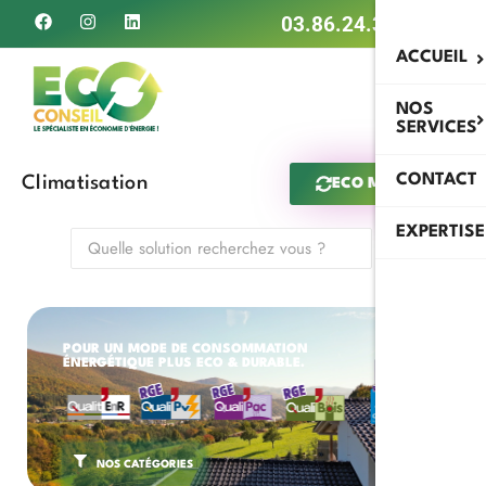
03.86.24.34.79
ACCUEIL
NOS
SERVICES
CONTACT
Climatisation
ECO MAN IA
EXPERTISE
POUR UN MODE DE CONSOMMATION
ÉNERGÉTIQUE PLUS ECO & DURABLE.
NOS CATÉGORIES