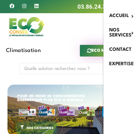
03.86.24.34.79
ACCUEIL
NOS
SERVICES
CONTACT
Climatisation
ECO MAN IA
EXPERTISE
POUR UN MODE DE CONSOMMATION
ÉNERGÉTIQUE PLUS ECO & DURABLE.
NOS CATÉGORIES