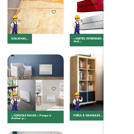
ISOLATION...
« UNITÉS INTERIEURS » Pompe à
chal...
Choisir
Ajouter au panier
« CONSOLE BASSE » Pompe à
POÊLE À GRANULÉS...
chaleur p...