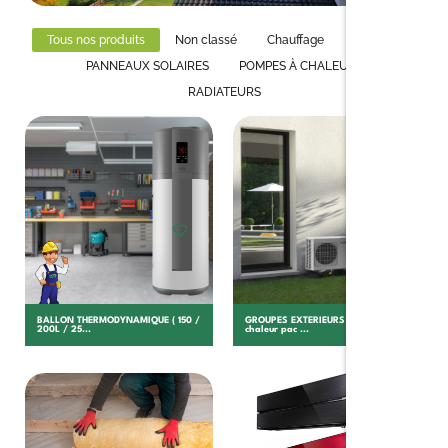
Tous nos produits
Non classé
Chauffage
Isolation
PANNEAUX SOLAIRES
POMPES À CHALEURS
RADIATEURS
Choisir
Choisir
BALLON THERMODYNAMIQUE ( 150 /
GROUPES EXTERIEURS Pompe à
200L / 25...
chaleur pac ...
Ajouter au panier
Choisir